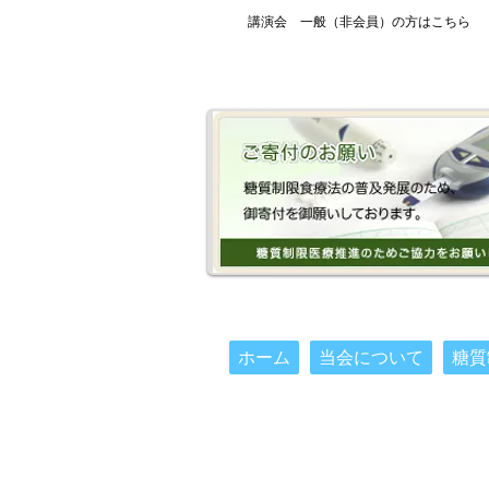
講演会 一般（非会員）の方はこちら
ホーム
当会について
糖質
(C) 一般社団法人 日本糖質制限医療推進協会
講演会（一般）フォーム
一般お支払い
講演会（医療
）