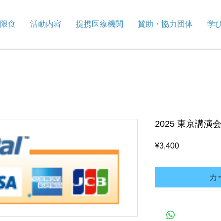
限食
活動内容
提携医療機関
賛助・協力団体
学
2025 東京講演
価
¥3,400
格
カ