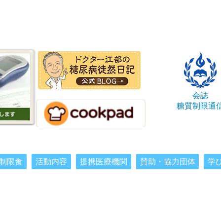
会誌
糖質制限通
制限食
活動内容
提携医療機関
賛助・協力団体
学
 2015